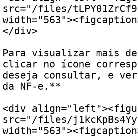
src="/files/tLPY01ZrCf9
width="563"><figcaption
</div>

Para visualizar mais de
clicar no ícone corresp
deseja consultar, e ver
da NF-e.**

<div align="left"><figu
src="/files/j1kcKpBs4Yy
width="563"><figcaption