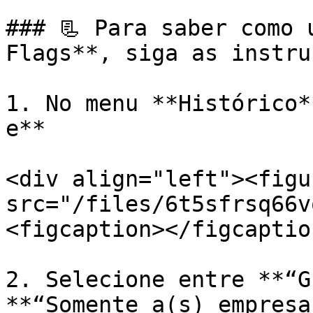
### 📃 Para saber como 
Flags**, siga as instru
1. No menu **Histórico*
e**

<div align="left"><figu
src="/files/6t5sfrsq66v
<figcaption></figcaptio
2. Selecione entre **“G
**“Somente a(s) empresa