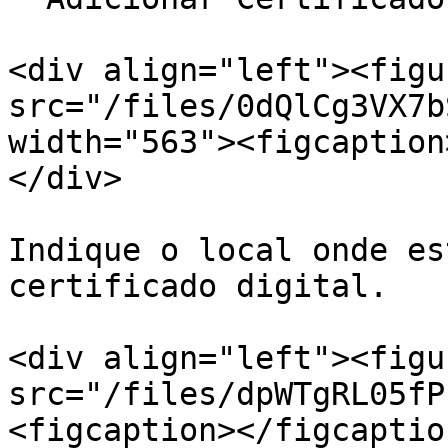
<div align="left"><figu
src="/files/0dQlCg3VX7b
width="563"><figcaption
</div>

Indique o local onde es
certificado digital.

<div align="left"><figu
src="/files/dpWTgRL05fP
<figcaption></figcaptio