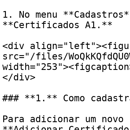
1. No menu **Cadastros*
**Certificados A1.**

<div align="left"><figu
src="/files/WoQkKQfdQU0
width="253"><figcaption
</div>

### **1.** Como cadastr
Para adicionar um novo 
**Adicionar Certificado.