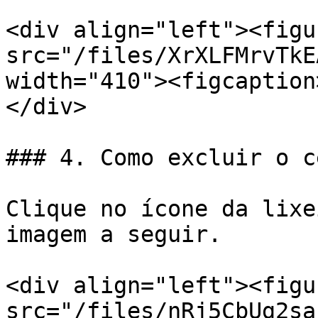
<div align="left"><figu
src="/files/XrXLFMrvTkE
width="410"><figcaption
</div>

### 4. Como excluir o c
Clique no ícone da lixe
imagem a seguir.

<div align="left"><figu
src="/files/nRj5CbUg2sa