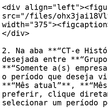
<div align="left"><figu
src="/files/ohx3jai18Vl
width="375"><figcaption
</div>

2. Na aba **“CT-e Histó
desejada entre **“Grupo
**“Somente a(s) empresa
o período que deseja vi
**“Mês atual”**, **“Mês
preferir, clique direta
selecionar um período p