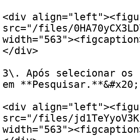
<div align="left"><figu
src="/files/0HA70yCX3LD
width="563"><figcaption
</div>

3\. Após selecionar os 
em **Pesquisar.**&#x20;

<div align="left"><figu
src="/files/jd1TeYyoV3K
width="563"><figcaption