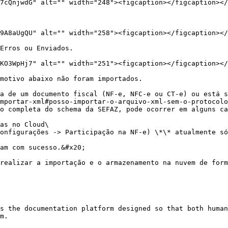
7cQnjwdG" alt="" width="248"><figcaption></figcaption></
9A8aUgQU" alt="" width="258"><figcaption></figcaption></
Erros ou Enviados.

KO3WpHj7" alt="" width="251"><figcaption></figcaption></
motivo abaixo não foram importados.

a de um documento fiscal (NF-e, NFC-e ou CT-e) ou está s
mportar-xml#posso-importar-o-arquivo-xml-sem-o-protocolo
o completa do schema da SEFAZ, pode ocorrer em alguns ca
am com sucesso.&#x20;

realizar a importação e o armazenamento na nuvem de form
s the documentation platform designed so that both human
m.
