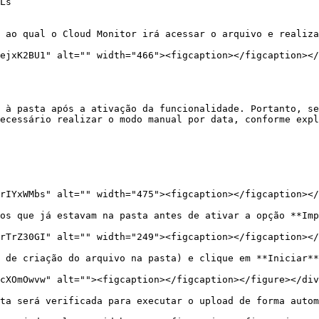
Ls

 ao qual o Cloud Monitor irá acessar o arquivo e realiza
ejxK2BU1" alt="" width="466"><figcaption></figcaption></
 à pasta após a ativação da funcionalidade. Portanto, se
ecessário realizar o modo manual por data, conforme expl
rIYxWMbs" alt="" width="475"><figcaption></figcaption></
os que já estavam na pasta antes de ativar a opção **Imp
rTrZ30GI" alt="" width="249"><figcaption></figcaption></
 de criação do arquivo na pasta) e clique em **Iniciar**

cXOmOwvw" alt=""><figcaption></figcaption></figure></div
ta será verificada para executar o upload de forma autom