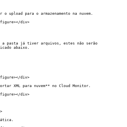
r o upload para o armazenamento na nuvem.

figure></div>

 a pasta já tiver arquivos, estes não serão 
icado abaixo.

figure></div>

ortar XML para nuvem** no Cloud Monitor.

figure></div>

>

ática.
