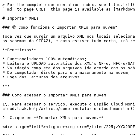
> For the complete documentation index, see [llms.txt](
`.md` to page URLs; this page is available as [Markdown
# Importar XMLs

### 🤔 Como funciona o Importar XMLs para nuvem?

Toda vez que surgir um arquivo XML nos locais seleciona
os schemas da SEFAZ), e caso estiver tudo certo, irá re
**Benefícios**

* Funcionalidades 100% automáticas;

* Leitura e UPLOAD automático dos XML's NF-e, NFC-e/SAT
* Validação completa dos arquivos (de acordo com os sch
* Do computador direto para o armazenamento na nuvem;

* Logs das leituras dos arquivos.

***

### Como acessar o Importar XMLs para nuvem

1\. Para acessar o serviço, execute o Espião Cloud Moni
cloud.tawk.help/article/como-instalar-o-cloud-monitor))

2. Clique em **Importar XMLs para nuvem.**

<div align="left"><figure><img src="/files/225jzYYX23PF