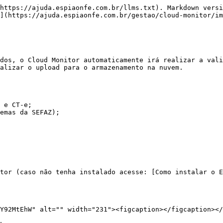
https://ajuda.espiaonfe.com.br/llms.txt). Markdown versi
](https://ajuda.espiaonfe.com.br/gestao/cloud-monitor/im
dos, o Cloud Monitor automaticamente irá realizar a vali
alizar o upload para o armazenamento na nuvem.

 e CT-e;

emas da SEFAZ);

tor (caso não tenha instalado acesse: [Como instalar o 
Y92MtEhW" alt="" width="231"><figcaption></figcaption></