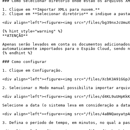
### Como selecionar diretório onde estão os arquivos XM
1. Clique em **Importar XMLs para nuvem.**

2. Clique em **Selecionar diretório** e indique a pasta
<div align="left"><figure><img src="/files/bg39nxJcUmuX
{% hint style="warning" %}

**ATENÇÃO**

Apenas serão levados em conta os documentos adicionados
automaticamente importados para o Espião Cloud, sendo n
{% endhint %}

### Como configurar

1. Clique em Configuração.

<div align="left"><figure><img src="/files/XcbK3A91GGpJ
2. Selecionar o Modo manual possibilita importar arquiv
<div align="left"><figure><img src="/files/d4KL9uUHpKkK
Selecione a data (o sistema leva em consideração a data
<div align="left"><figure><img src="/files/4aBNQaoyatpA
3. Defina o período de tempo, em minutos, no qual a pas