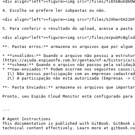
<div align="left"><figure><img src="/files/fi65kBukQbOW
4. Escolha se prefere ler subpastas ou não.

<div align="left"><figure><img src="/files/SJXhmrEH22DF
5. Para conferir o resultado do upload, acesse a pasta 
<div align="left"><figure><img src="/files/ezpuGPcBglxd
**- Pastas erros:** armazena os arquivos que por algum 
* **inválidos:** Quando o arquivo não possui a estrutur
(https://ajuda.espiaonfe.com.br/gestao/nf-e/historico/i
* **schema:** Quando o arquivo não passou pela validaçã
* **nao-enviados:** Podem ocorrem nos seguintes casos:\

  1\) Não possui participação com as empresas cadastradas no Cloud\

  2\) A participação não está autorizada (Empresas -> Configurações -> Participação na NF-e) \*\* atualmente só tem esta opção para NF-e

**- Pasta Enviados:** armazena os arquivos que importar
Pronto, seu Espião Cloud Monitor está configurado para 
---

# Agent Instructions

This documentation is published with GitBook. GitBook i
technical content effectively. Learn more at gitbook.co